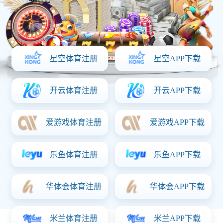
东部冠军赔率新变化：凯尔特人降
至+150，雄鹿紧随其后