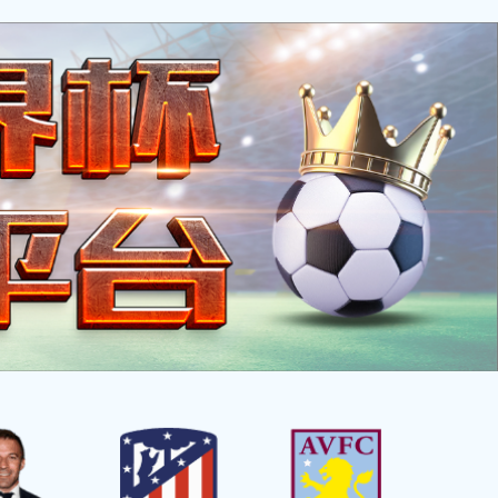
App
公司
体育
注册入口
简介
头条
nBetX网页版
赛事实时
X网页版APP
为您带来高速、高清、稳定
端访问