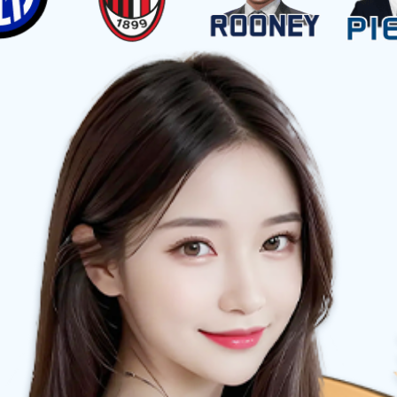
赛MVP预测：东契奇与亚历山大谁
2026-06-05 19:42
31 次阅读
首页
/
体育头条
重燃，联盟顶级球星之间的对决成为焦点，其中独行侠的卢卡·东
VP候选名单上最耀眼的双子星。两人在常规赛中的统治力已无需
聚光灯下封神。从数据、带队能力到关键时刻的硬解表现，这场