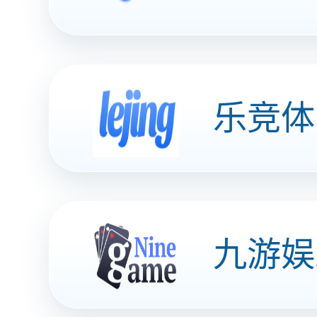
詹姆斯中距离命中率48%为近
克雷桑赛季
五年最
球，山东
2026-07-20
推荐
2026-07
推荐网站
爱游戏官方网站
开云Kaiyun下载
乐动注册官网
开云体育
开云怎么样
爱游戏ayx登录入口