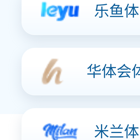
上一篇：
上一篇:很抱歉没有了
热榜精选
#1
#2